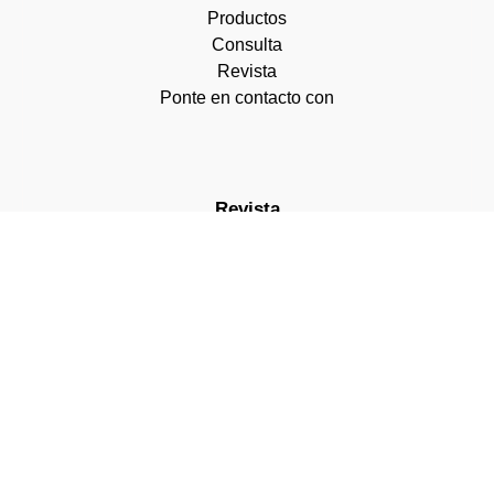
Productos
Consulta
Revista
Ponte en contacto con
Revista
Primavera in Sicurezza:
Proteggi il Tuo Amico a 4
Zampe da Parassiti e Pericoli
Nascosti
Ancianos pero en forma: cómo
ayudar a tu perro o gato a
envejecer bien
¿Problemas de piel y pelaje en
perros y gatos? Los remedios
naturales que marcan la