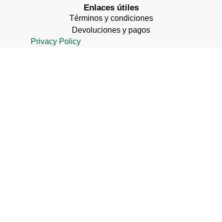
Enlaces útiles
Términos y condiciones
Devoluciones y pagos
Privacy Policy
Cookie Policy
Quiénes somos
Inicio
Productos
Consulta
Revista
Ponte en contacto con
Revista
Primavera in Sicurezza:
Proteggi il Tuo Amico a 4