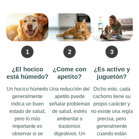
1
2
3
¿El hocico
¿Come con
¿Es activo y
está húmedo?
apetito?
juguetón?
Un hocico húmedo
Una reducción del
Dicho esto, cada
generalmente
apetito puede
cachorro tiene su
indica un buen
señalar problemas
propio carácter y
estado de salud,
de salud, estrés
no existe una regla
pero lo más
ambiental o
precisa, pero
importante es
trastornos
generalmente
observar si se
digestivos. Un
cuando están