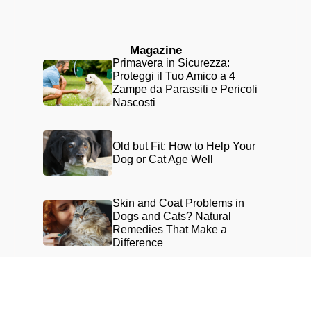
Magazine
Primavera in Sicurezza:
Proteggi il Tuo Amico a 4
Zampe da Parassiti e Pericoli
Nascosti
Old but Fit: How to Help Your
Dog or Cat Age Well
Skin and Coat Problems in
Dogs and Cats? Natural
Remedies That Make a
Difference
Copyright ©2026 Phytoitalia, Tutti i diritti riservati. Phytoitalia S.r.l
Via Gran Sasso, 37 20011 Corbetta (MI),Partita IVA 03903090961 |