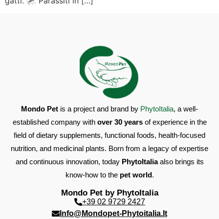
gatti. 🦟 Parassiti in […]
Mondo Pet
is a project and brand by
PhytoItalia
, a well-
established company with
over 30 years
of experience in the
field of dietary supplements, functional foods, health-focused
nutrition, and medicinal plants. Born from a legacy of expertise
and continuous innovation, today
PhytoItalia
also brings its
know-how to the
pet world
.
Mondo Pet by PhytoItalia
+39 02 9729 2427
Info@mondopet-Phytoitalia.it