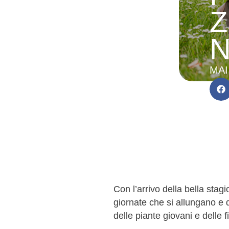
Z
N
MAI
Con l’arrivo della bella stag
giornate che si allungano e d
delle piante giovani e delle f