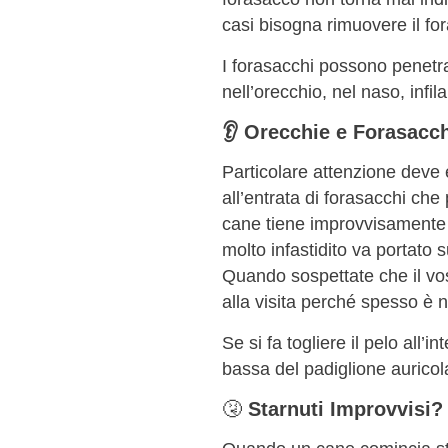
casi bisogna rimuovere il fo
I forasacchi possono penetrare
nell’orecchio, nel naso, infil
👂 Orecchie e Forasacch
Particolare attenzione deve
all’entrata di forasacchi che 
cane tiene improvvisamente la
molto infastidito va portato 
Quando sospettate che il vos
alla visita perché spesso è 
Se si fa togliere il pelo all’
bassa del padiglione auricola
🤧
Starnuti Improvvisi?