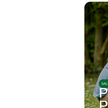
SAL
P
P