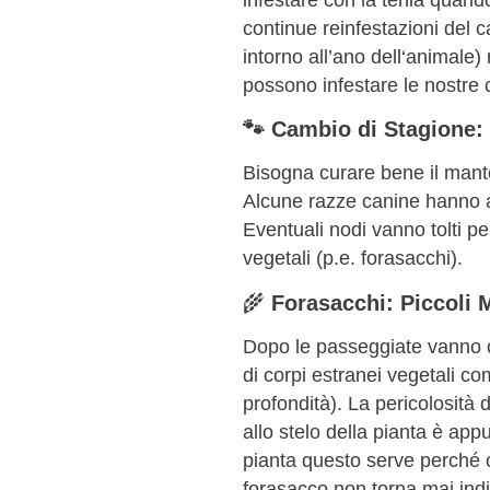
continue reinfestazioni del c
intorno all’ano dell‘animale)
possono infestare le nostre
🐾 Cambio di Stagione: 
Bisogna curare bene il manto
Alcune razze canine hanno a
Eventuali nodi vanno tolti pe
vegetali (p.e. forasacchi).
🌾
Forasacchi: Piccoli 
Dopo le passeggiate vanno co
di corpi estranei vegetali co
profondità). La pericolosità 
allo stelo della pianta è appu
pianta questo serve perché c
forasacco non torna mai indi