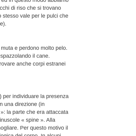
cchi di riso che si trovano
o stesso vale per le pulci che
e).
a muta e perdono molto pelo.
 spazzolando il cane.
 trovare anche corpi estranei
) per individuare la presenza
in una direzione (in
 »: la parte che era attaccata
minuscole « spine ». Alla
ogliare. Per questo motivo il
ogica del corpo. In alcuni