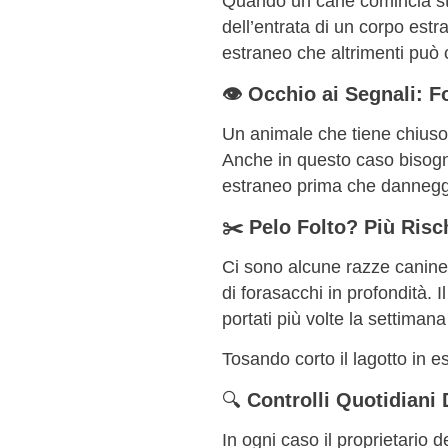
Quando un cane comincia star
dell’entrata di un corpo estr
estraneo che altrimenti può 
👁 Occhio ai Segnali: F
Un animale che tiene chiuso
Anche in questo caso bisogna
estraneo prima che danneggi 
✂️ Pelo Folto? Più Risc
Ci sono alcune razze canine 
di forasacchi in profondità.
portati più volte la settimana
Tosando corto il lagotto in es
🔍
Controlli Quotidiani
In ogni caso il proprietario 