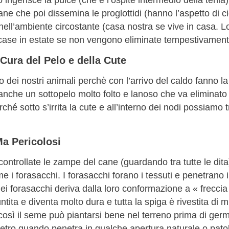
ane che poi dissemina le proglottidi (hanno l’aspetto di ci
 nell’ambiente circostante (casa nostra se vive in casa. L
 case in estate se non vengono eliminate tempestivament
Cura del Pelo e della Cute
 dei nostri animali perchè con l’arrivo del caldo fanno l
nche un sottopelo molto folto e lanoso che va eliminato
rché sotto s’irrita la cute e all’interno dei nodi possiamo
Ma Pericolosi
ntrollate le zampe del cane (guardando tra tutte le dita
me i forasacchi. I forasacchi forano i tessuti e penetrano 
dei forasacchi deriva dalla loro conformazione a « freccia
ntita e diventa molto dura e tutta la spiga è rivestita di 
osì il seme può piantarsi bene nel terreno prima di germ
etro quando penetra in qualche apertura naturale o patol