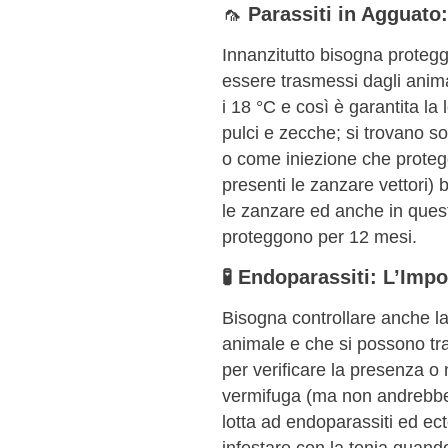
🦟
Parassiti in Agguato
Innanzitutto bisogna protegg
essere trasmessi dagli anima
i 18 °C e così è garantita l
pulci e zecche; si trovano so
o come iniezione che protegg
presenti le zanzare vettori)
le zanzare ed anche in questo
proteggono per 12 mesi.
🧪 Endoparassiti: L’Impo
Bisogna controllare anche la 
animale e che si possono tr
per verificare la presenza o 
vermifuga (ma non andrebbero
lotta ad endoparassiti ed ec
infestare con la tenia quand