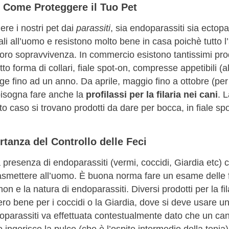
: Come Proteggere il Tuo Pet
ere i nostri pet dai
parassiti
, sia endoparassiti sia ectopa
li all’uomo e resistono molto bene in casa poichè tutto 
a loro sopravvivenza. In commercio esistono tantissimi pr
tto forma di collari, fiale spot-on, compresse appetibili
e fino ad un anno. Da aprile, maggio fino a ottobre (per
 bisogna fare anche la
profilassi per la filaria nei cani
. L
 caso si trovano prodotti da dare per bocca, in fiale spot
rtanza del Controllo delle Feci
presenza di endoparassiti (vermi, coccidi, Giardia etc) ch
asmettere all’uomo. È buona norma fare un esame delle f
non e la natura di endoparassiti. Diversi prodotti per la 
 bene per i coccidi o la Giardia, dove si deve usare un
toparassiti va effettuata contestualmente dato che un can
o ingerisce la pulce (che è l’ospite intermedio della ten