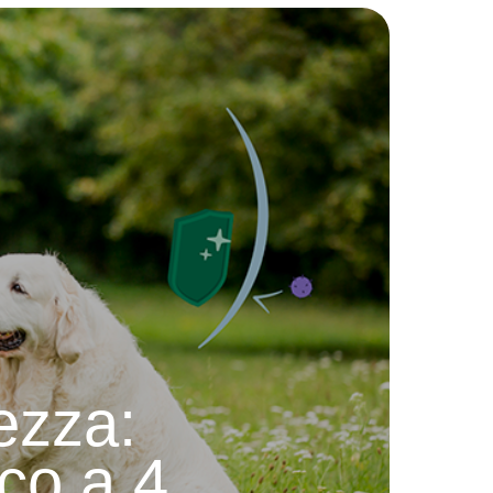
ezza:
co a 4