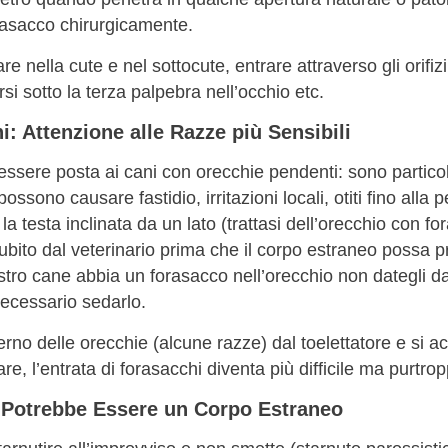
rasacco chirurgicamente.
 nella cute e nel sottocute, entrare attraverso gli orifizi
arsi sotto la terza palpebra nell’occhio etc.
i: Attenzione alle Razze più Sensibili
 essere posta ai cani con orecchie pendenti: sono partic
possono causare fastidio, irritazioni locali, otiti fino alla
 testa inclinata da un lato (trattasi dell’orecchio con fo
subito dal veterinario prima che il corpo estraneo possa p
tro cane abbia un forasacco nell’orecchio non dategli d
necessario sedarlo.
interno delle orecchie (alcune razze) dal toelettatore e si ac
re, l’entrata di forasacchi diventa più difficile ma purtro
 Potrebbe Essere un Corpo Estraneo