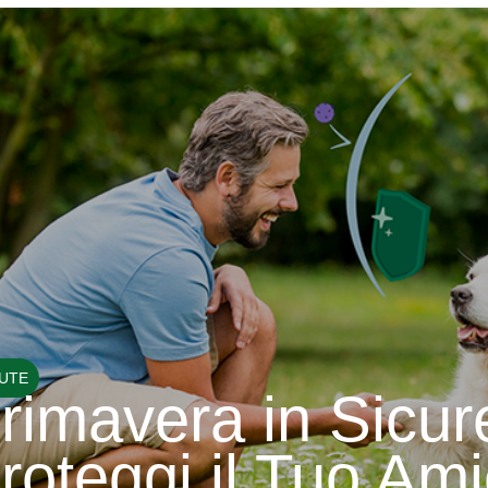
UTE
rimavera in Sicur
roteggi il Tuo Ami